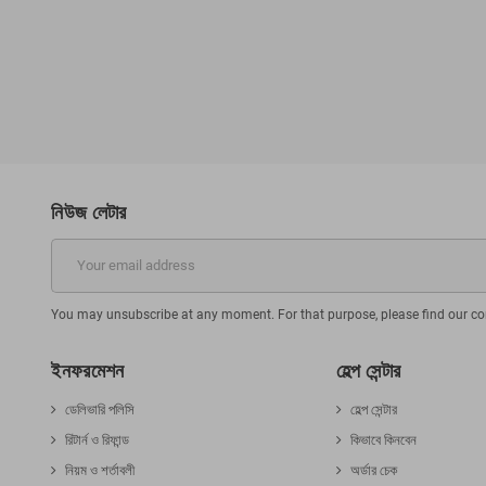
d printed t-shirt
Hum
৳
23.90৳
-20%
নিউজ লেটার
You may unsubscribe at any moment. For that purpose, please find our cont
ইনফরমেশন
হেল্প সেন্টার
ডেলিভারি পলিসি
হেল্প সেন্টার
রিটার্ন ও রিফান্ড
কিভাবে কিনবেন
নিয়ম ও শর্তাবলী
অর্ডার চেক