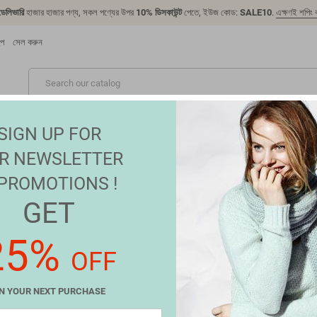
 ডেলিভারি
হাজার হাজার পণ্য, সকল পণ্যের উপর
10% ডিসকাউন্ট
পেতে, ইউজ কোড:
SALE10
.
এক্ষণই শপিং 
্প
সেল করুন
নতুন
টেকনোলজি
ফ্যাশন
গ্রোসারি পণ্য
সেলস
ব্রান্ড
SIGN UP FOR
R NEWSLETTER
 PROMOTIONS !
GET
 ডিভিশন
25%
OFF
 for the inconvenience.
gain what you are looking for
N YOUR NEXT PURCHASE