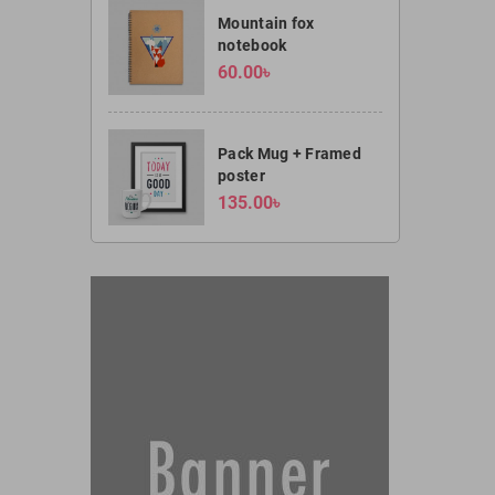
Mountain fox
notebook
60.00৳
Pack Mug + Framed
poster
135.00৳