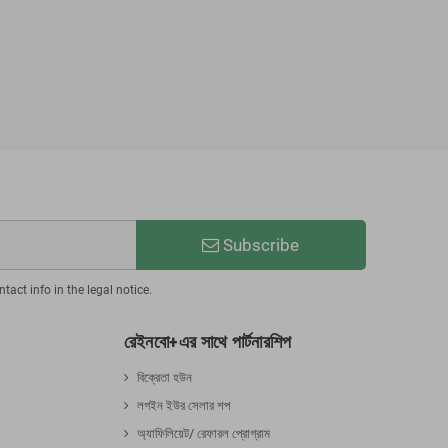
mingbird printed sweater
28.72৳
35.90৳
-20%
Subscribe
act info in the legal notice.
রেইনবো+এর সাথে পার্টনারশিপ
বিক্রেতা হউন
লগইন ইউর সেলার শপ
অ্যাফিলিয়েট/ রেফারল প্রোগ্রাম