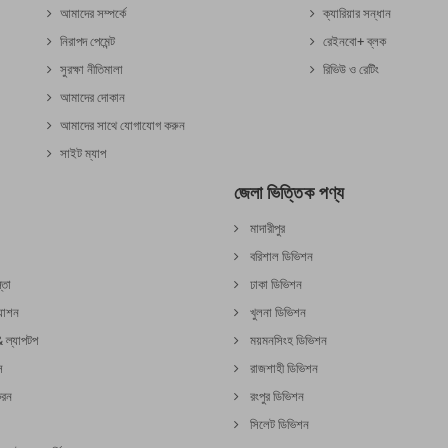
আমাদের সম্পর্কে
ক্যারিয়ার সন্ধান
নিরাপদ পেমেন্ট
রেইনবো+ ব্লক
সুরক্ষা নীতিমালা
রিভিউ ও রেটিং
আমাদের দোকান
আমাদের সাথে যোগাযোগ করুন
সাইট ম্যাপ
জেলা ভিত্তিক পণ্য
মাদারীপুর
বরিশাল ডিভিশন
্তা
ঢাকা ডিভিশন
যাশন
খুলনা ডিভিশন
& ল্যাপটপ
ময়মনসিংহ ডিভিশন
স
রাজশাহী ডিভিশন
করন
রংপুর ডিভিশন
সিলেট ডিভিশন