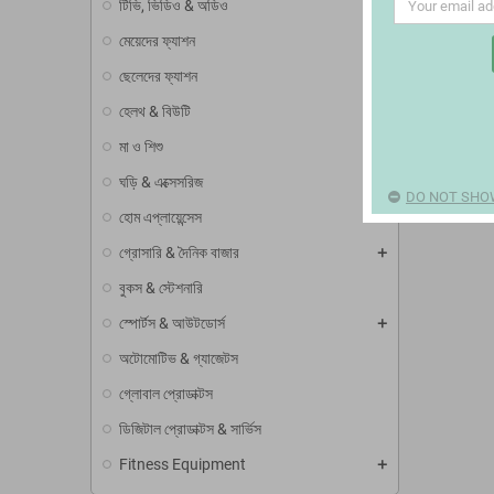
টিভি, ভিডিও & অডিও
মেয়েদের ফ্যাশন
ছেলেদের ফ্যাশন
হেলথ & বিউটি
মা ও শিশু
ঘড়ি & এক্সেসরিজ
DO NOT SHOW
হোম এপ্লায়েন্সেস
গ্রোসারি & দৈনিক বাজার
বুকস & স্টেশনারি
স্পোর্টস & আউটডোর্স
অটোমোটিভ & গ্যাজেটস
গ্লোবাল প্রোডাক্টস
ডিজিটাল প্রোডাক্টস & সার্ভিস
Fitness Equipment