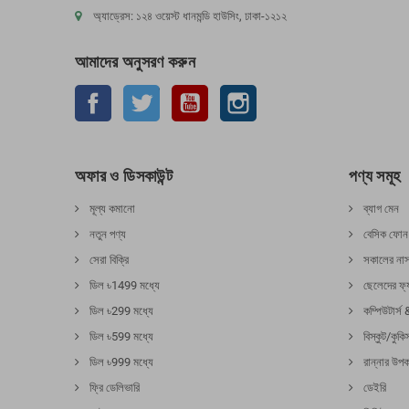
অ্যাড্রেস: ১২৪ ওয়েস্ট ধানমন্ডি হাউসিং, ঢাকা-১২১২
আমাদের অনুসরণ করুন
ফেসবুক
টুইটার
ইউটিউব
Instagram
অফার ও ডিসকাউন্ট
পণ্য সমূহ
মূল্য কমানো
ব্যাগ মেন
নতুন পণ্য
বেসিক ফোন
সেরা বিক্রি
সকালের নাস
ডিল ৳1499 মধ্যে
ছেলেদের ফ্
ডিল ৳299 মধ্যে
কম্পিউটার্স 
ডিল ৳599 মধ্যে
বিস্কুট/কুকি
ডিল ৳999 মধ্যে
রান্নার উপ
ফ্রি ডেলিভারি
ডেইরি