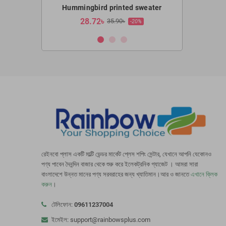
Hummingbird printed sweater
Hummingbir
28.72৳
19.12
35.90৳
-20%
রেইনবো প্লাস একটি মাল্টি ভেন্ডর মার্কেট প্লেস শপিং সেন্টার, যেখানে আপনি যেকোনও
পণ্য পাবেন দৈনন্দিন বাজার থেকে শুরু করে ইলেকট্রনিক গ্যাজেট । আমরা সারা
বাংলাদেশে উন্নত মানের পণ্য সরবরাহের জন্য খ্যাতিমান।আর ও জানতে
এখানে ক্লিক
করুন
।
টেলিফোন:
09611237004
ইমেইল: support@rainbowsplus.com