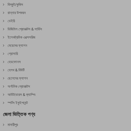
বিস্কুট/কুকিস
রান্নার উপকরন
ডেইরি
ডিজিটাল প্রোডাক্টস & সার্ভিস
ইলেকট্রনিক এক্সেসরিজ
মেয়েদের ফ্যাশন
গ্রোসারি
হেডফোনস
হেলথ & বিউটি
ছেলেদের ফ্যাশন
অর্গানিক প্রোডাক্টস
আউটডোরস & ক্যাম্পিং
স্পর্টস ইকুইপমেন্ট
জেলা ভিত্তিক পণ্য
মাদারীপুর