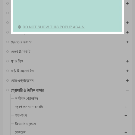
মোবাইল & ট্যাব
ইলেকট্রনিক এক্সেসরিজ
টিভি, ভিডিও & অডিও
DO NOT SHOW THIS POPUP AGAIN.
মেয়েদের ফ্যাশন
ছেলেদের ফ্যাশন
হেলথ & বিউটি
মা ও শিশু
ঘড়ি & এক্সেসরিজ
হোম এপ্লায়েন্সেস
গ্রোসারি & দৈনিক বাজার
অর্গানিক প্রোডাক্টস
ফ্রেশ ফল ও শাকসবজি
মাছ-মাংস
Snacks-স্ন্যাক্স
বেভারেজ