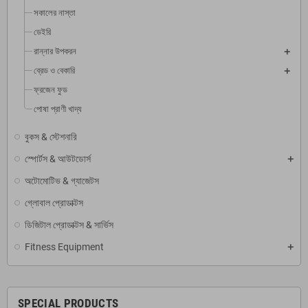
সকালের নাস্তা
ডেইরি
রান্নার উপকরন
ব্রেড ও বেকারি
ফ্রজেন ফুড
পোষা প্রাণী খাদ্য
বুকস & স্টেশনারি
স্পোর্টস & আউটডোর্স
অটোমোটিভ & গ্যাজেটস
গ্লোবাল প্রোডাক্টস
ডিজিটাল প্রোডাক্টস & সার্ভিস
Fitness Equipment
SPECIAL PRODUCTS