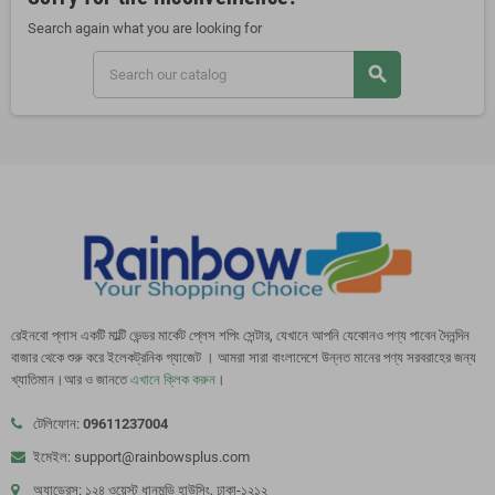
Search again what you are looking for
search
রেইনবো প্লাস একটি মাল্টি ভেন্ডর মার্কেট প্লেস শপিং সেন্টার, যেখানে আপনি যেকোনও পণ্য পাবেন দৈনন্দিন
বাজার থেকে শুরু করে ইলেকট্রনিক গ্যাজেট । আমরা সারা বাংলাদেশে উন্নত মানের পণ্য সরবরাহের জন্য
খ্যাতিমান।আর ও জানতে
এখানে ক্লিক করুন
।
টেলিফোন:
09611237004
ইমেইল: support@rainbowsplus.com
অ্যাড্রেস: ১২৪ ওয়েস্ট ধানমন্ডি হাউসিং, ঢাকা-১২১২