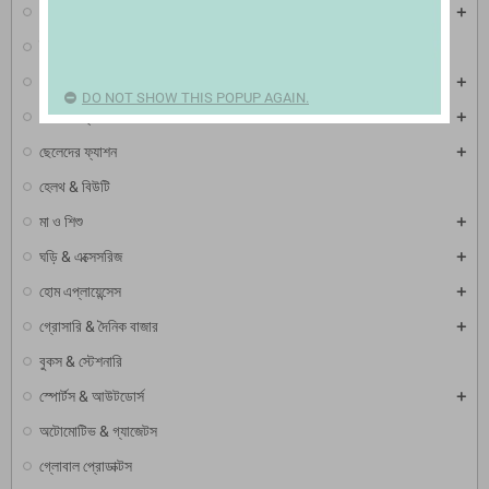
মোবাইল & ট্যাব
ইলেকট্রনিক এক্সেসরিজ
টিভি, ভিডিও & অডিও
DO NOT SHOW THIS POPUP AGAIN.
মেয়েদের ফ্যাশন
ছেলেদের ফ্যাশন
হেলথ & বিউটি
মা ও শিশু
ঘড়ি & এক্সেসরিজ
হোম এপ্লায়েন্সেস
গ্রোসারি & দৈনিক বাজার
বুকস & স্টেশনারি
স্পোর্টস & আউটডোর্স
অটোমোটিভ & গ্যাজেটস
গ্লোবাল প্রোডাক্টস