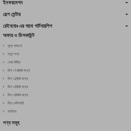
ইনফরমেশন
হেল্প সেন্টার
রেইনবো+এর সাথে পার্টনারশিপ
অফার ও ডিসকাউন্ট
মূল্য কমানো
নতুন পণ্য
সেরা বিক্রি
ডিল ৳1499 মধ্যে
ডিল ৳299 মধ্যে
ডিল ৳599 মধ্যে
ডিল ৳999 মধ্যে
ফ্রি ডেলিভারি
ভাউচার
পণ্য সমূহ