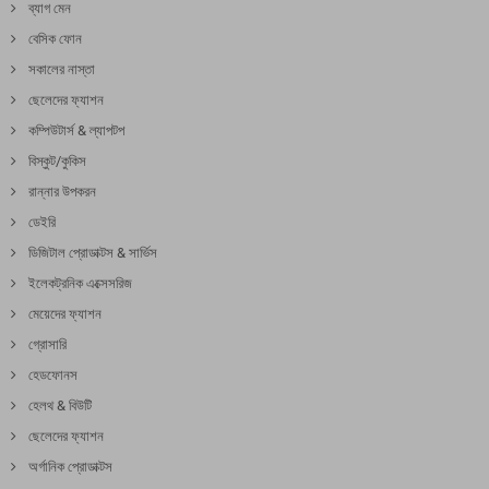
ব্যাগ মেন
বেসিক ফোন
সকালের নাস্তা
ছেলেদের ফ্যাশন
কম্পিউটার্স & ল্যাপটপ
বিস্কুট/কুকিস
রান্নার উপকরন
ডেইরি
ডিজিটাল প্রোডাক্টস & সার্ভিস
ইলেকট্রনিক এক্সেসরিজ
মেয়েদের ফ্যাশন
গ্রোসারি
হেডফোনস
হেলথ & বিউটি
ছেলেদের ফ্যাশন
অর্গানিক প্রোডাক্টস