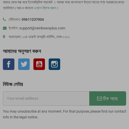
বাজার থেকে শুরু করে ইলেকট্রনিক গ্যাজেট । আমরা সারা বাংলাদেশে উন্নত মানের পণ্য সরবরাহের জন্য
খ্যাতিমান।আর ও জানতে
এখানে ক্লিক করুন
।
টেলিফোন:
09611237004
ইমেইল: support@rainbowsplus.com
অ্যাড্রেস: ১২৪ ওয়েস্ট ধানমন্ডি হাউসিং, ঢাকা-১২১২
আমাদের অনুসরণ করুন
ফেসবুক
টুইটার
ইউটিউব
Instagram
নিউজ লেটার
ঠিক আছে
You may unsubscribe at any moment. For that purpose, please find our contact
info in the legal notice.