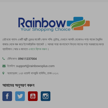
রেইনবো প্লাস একটি মাল্টি ভেন্ডর মার্কেট প্লেস শপিং সেন্টার, যেখানে আপনি যেকোনও পণ্য পাবেন দৈনন্দিন
বাজার থেকে শুরু করে ইলেকট্রনিক গ্যাজেট । আমরা সারা বাংলাদেশে উন্নত মানের পণ্য সরবরাহের জন্য
খ্যাতিমান।আর ও জানতে
এখানে ক্লিক করুন
।
টেলিফোন:
09611237004
ইমেইল: support@rainbowsplus.com
অ্যাড্রেস: ১২৪ ওয়েস্ট ধানমন্ডি হাউসিং, ঢাকা-১২১২
আমাদের অনুসরণ করুন
ফেসবুক
টুইটার
ইউটিউব
Instagram