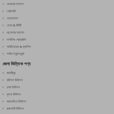
মেয়েদের ফ্যাশন
গ্রোসারি
হেডফোনস
হেলথ & বিউটি
ছেলেদের ফ্যাশন
অর্গানিক প্রোডাক্টস
আউটডোরস & ক্যাম্পিং
স্পর্টস ইকুইপমেন্ট
জেলা ভিত্তিক পণ্য
মাদারীপুর
বরিশাল ডিভিশন
ঢাকা ডিভিশন
খুলনা ডিভিশন
ময়মনসিংহ ডিভিশন
রাজশাহী ডিভিশন