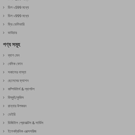
ডিল ৳599 মধ্যে
ডিল ৳999 মধ্যে
ফ্রি ডেলিভারি
ভাউচার
পণ্য সমূহ
ব্যাগ মেন
বেসিক ফোন
সকালের নাস্তা
ছেলেদের ফ্যাশন
কম্পিউটার্স & ল্যাপটপ
বিস্কুট/কুকিস
রান্নার উপকরন
ডেইরি
ডিজিটাল প্রোডাক্টস & সার্ভিস
ইলেকট্রনিক এক্সেসরিজ