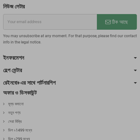
নিউজ লেটার
ঠিক আছে
You may unsubscribe at any moment. For that purpose, please find our contact
info in the legal notice.
ইনফরমেশন
হেল্প সেন্টার
রেইনবো+এর সাথে পার্টনারশিপ
অফার ও ডিসকাউন্ট
মূল্য কমানো
নতুন পণ্য
সেরা বিক্রি
ডিল ৳1499 মধ্যে
ডিল ৳299 মধ্যে