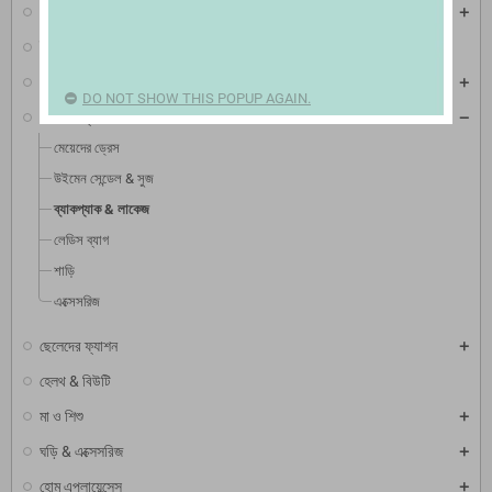
মোবাইল & ট্যাব
ইলেকট্রনিক এক্সেসরিজ
টিভি, ভিডিও & অডিও
DO NOT SHOW THIS POPUP AGAIN.
মেয়েদের ফ্যাশন
মেয়েদের ড্রেস
উইমেন সেন্ডেল & সুজ
ব্যাকপ্যাক & লাকেজ
লেডিস ব্যাগ
শাড়ি
এক্সেসরিজ
ছেলেদের ফ্যাশন
হেলথ & বিউটি
মা ও শিশু
ঘড়ি & এক্সেসরিজ
হোম এপ্লায়েন্সেস