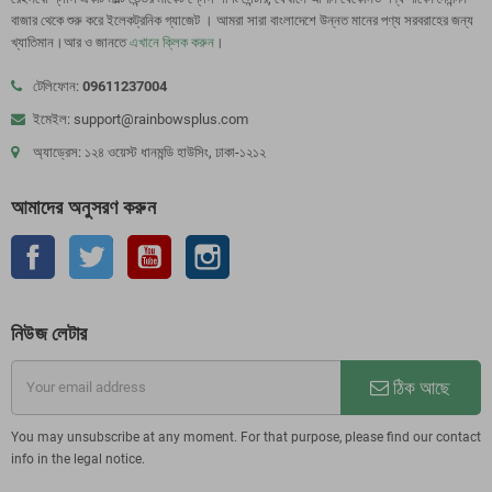
বাজার থেকে শুরু করে ইলেকট্রনিক গ্যাজেট । আমরা সারা বাংলাদেশে উন্নত মানের পণ্য সরবরাহের জন্য
খ্যাতিমান।আর ও জানতে
এখানে ক্লিক করুন
।
টেলিফোন:
09611237004
ইমেইল: support@rainbowsplus.com
অ্যাড্রেস: ১২৪ ওয়েস্ট ধানমন্ডি হাউসিং, ঢাকা-১২১২
আমাদের অনুসরণ করুন
ফেসবুক
টুইটার
ইউটিউব
Instagram
নিউজ লেটার
ঠিক আছে
You may unsubscribe at any moment. For that purpose, please find our contact
info in the legal notice.