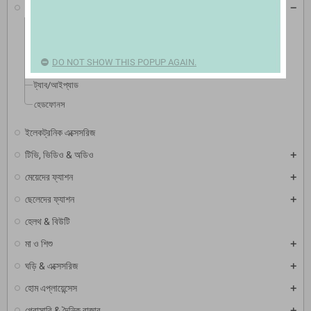
মোবাইল & ট্যাব
স্মার্টফোন
বেসিক ফোন
DO NOT SHOW THIS POPUP AGAIN.
মোবাইল এক্সেসোরিস
ট্যাব/আইপ্যাড
হেডফোনস
ইলেকট্রনিক এক্সেসরিজ
টিভি, ভিডিও & অডিও
মেয়েদের ফ্যাশন
ছেলেদের ফ্যাশন
হেলথ & বিউটি
মা ও শিশু
ঘড়ি & এক্সেসরিজ
হোম এপ্লায়েন্সেস
গ্রোসারি & দৈনিক বাজার