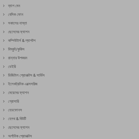
ব্যাগ মেন
বেসিক ফোন
সকালের নাস্তা
ছেলেদের ফ্যাশন
কম্পিউটার্স & ল্যাপটপ
বিস্কুট/কুকিস
রান্নার উপকরন
ডেইরি
ডিজিটাল প্রোডাক্টস & সার্ভিস
ইলেকট্রনিক এক্সেসরিজ
মেয়েদের ফ্যাশন
গ্রোসারি
হেডফোনস
হেলথ & বিউটি
ছেলেদের ফ্যাশন
অর্গানিক প্রোডাক্টস