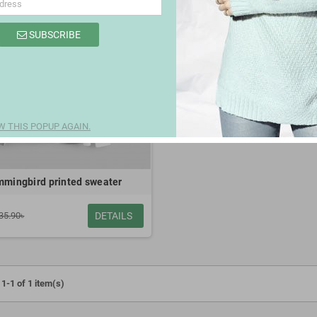
SUBSCRIBE
 THIS POPUP AGAIN.
mingbird printed sweater
35.90৳
DETAILS
1-1 of 1 item(s)