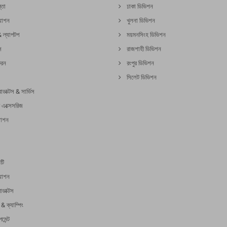
্তা
ঢাকা ডিভিশন
যাশন
খুলনা ডিভিশন
& ল্যাপটপ
ময়মনসিংহ ডিভিশন
স
রাজশাহী ডিভিশন
করন
রংপুর ডিভিশন
সিলেট ডিভিশন
ডাক্টস & সার্ভিস
 এক্সেসরিজ
যাশন
টি
যাশন
োডাক্টস
ক্যাম্পিং
মেন্ট