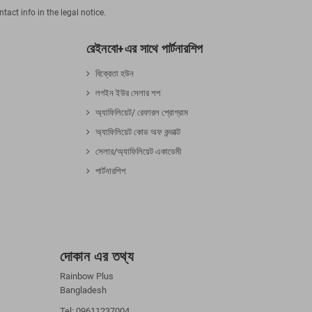
act info in the legal notice.
রেইনবো+এর সাথে পার্টনারশিপ
বিক্রেতা হউন
লগইন ইউর সেলার শপ
অ্যাফিলিয়েট/ রেফারল প্রোগ্রাম
অ্যাফিলিয়েট কোড অফ কন্ডাক্ট
সেলার/অ্যাফিলিয়েট একাডেমী
পার্টনারশিপ
দোকান এর তথ্য
Rainbow Plus
Bangladesh
Tel: 09611237004