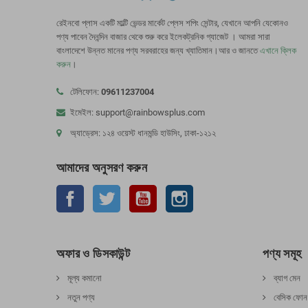
রেইনবো প্লাস একটি মাল্টি ভেন্ডর মার্কেট প্লেস শপিং সেন্টার, যেখানে আপনি যেকোনও
পণ্য পাবেন দৈনন্দিন বাজার থেকে শুরু করে ইলেকট্রনিক গ্যাজেট । আমরা সারা
বাংলাদেশে উন্নত মানের পণ্য সরবরাহের জন্য খ্যাতিমান।আর ও জানতে
এখানে ক্লিক
করুন
।
টেলিফোন:
09611237004
ইমেইল: support@rainbowsplus.com
অ্যাড্রেস: ১২৪ ওয়েস্ট ধানমন্ডি হাউসিং, ঢাকা-১২১২
আমাদের অনুসরণ করুন
ফেসবুক
টুইটার
ইউটিউব
Instagram
অফার ও ডিসকাউন্ট
পণ্য সমূহ
মূল্য কমানো
ব্যাগ মেন
নতুন পণ্য
বেসিক ফোন