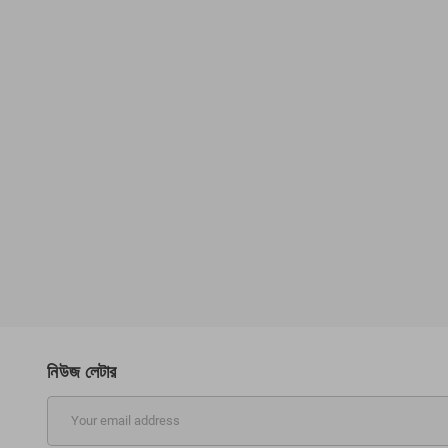
Motorized Treadmill OMA-5100CB
29,400.00৳
32,400.00৳
d printed t-shirt
Hum
৳
23.90৳
-20%
নিউজ লেটার