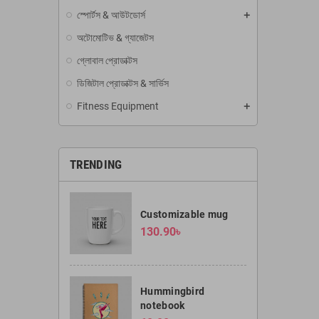
স্পোর্টস & আউটডোর্স
অটোমোটিভ & গ্যাজেটস
গ্লোবাল প্রোডাক্টস
ডিজিটাল প্রোডাক্টস & সার্ভিস
Fitness Equipment
TRENDING
Customizable mug
130.90৳
Hummingbird
notebook