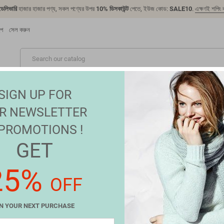
 ডেলিভারি
হাজার হাজার পণ্য, সকল পণ্যের উপর
10% ডিসকাউন্ট
পেতে, ইউজ কোড:
SALE10
.
এক্ষণই শপিং 
্প
সেল করুন
নতুন
টেকনোলজি
ফ্যাশন
গ্রোসারি পণ্য
সেলস
ব্রান্ড
SIGN UP FOR
R NEWSLETTER
 PROMOTIONS !
GET
 ফ্যাশন
25%
OFF
product.
Sort by:
Relevance
N YOUR NEXT PURCHASE