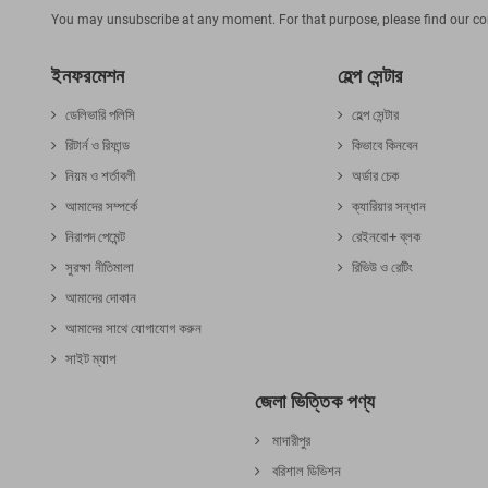
You may unsubscribe at any moment. For that purpose, please find our cont
ইনফরমেশন
হেল্প সেন্টার
ডেলিভারি পলিসি
হেল্প সেন্টার
রিটার্ন ও রিফান্ড
কিভাবে কিনবেন
নিয়ম ও শর্তাবলী
অর্ডার চেক
আমাদের সম্পর্কে
ক্যারিয়ার সন্ধান
নিরাপদ পেমেন্ট
রেইনবো+ ব্লক
সুরক্ষা নীতিমালা
রিভিউ ও রেটিং
আমাদের দোকান
আমাদের সাথে যোগাযোগ করুন
সাইট ম্যাপ
জেলা ভিত্তিক পণ্য
মাদারীপুর
বরিশাল ডিভিশন