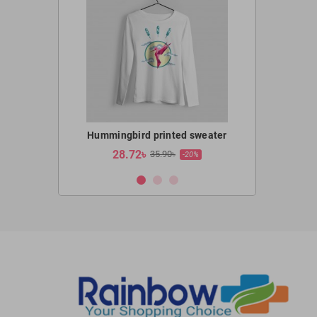
l OMA-5100CB
,400.00৳
Hummingbird printed sweater
Hummingbir
28.72৳
19.12
35.90৳
-20%