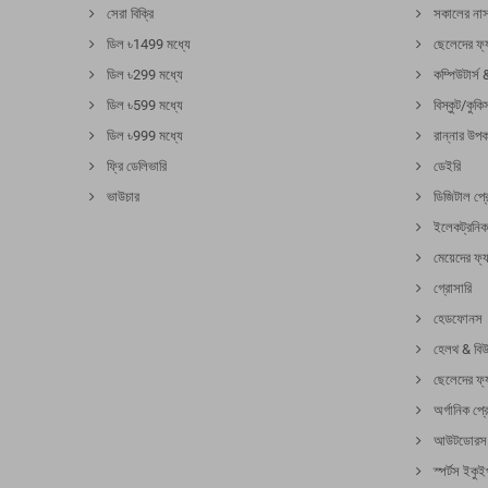
সেরা বিক্রি
সকালের নাস
ডিল ৳1499 মধ্যে
ছেলেদের ফ্
ডিল ৳299 মধ্যে
কম্পিউটার্স 
ডিল ৳599 মধ্যে
বিস্কুট/কুকি
ডিল ৳999 মধ্যে
রান্নার উপ
ফ্রি ডেলিভারি
ডেইরি
ভাউচার
ডিজিটাল প্রো
ইলেকট্রনিক
মেয়েদের ফ্
গ্রোসারি
হেডফোনস
হেলথ & বিউ
ছেলেদের ফ্
অর্গানিক প্র
আউটডোরস & 
স্পর্টস ইকুইপ