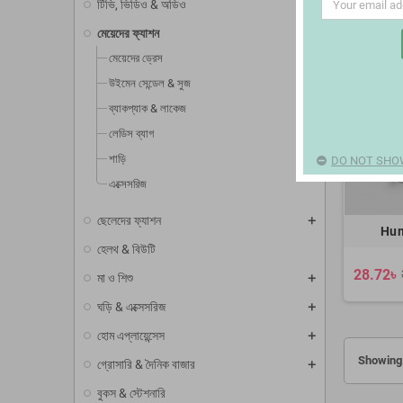
টিভি, ভিডিও & অডিও
মেয়েদের ফ্যাশন
মেয়েদের ড্রেস
উইমেন সেন্ডেল & সুজ
ব্যাকপ্যাক & লাকেজ
লেডিস ব্যাগ
শাড়ি
DO NOT SHOW
এক্সেসরিজ
ছেলেদের ফ্যাশন
Hum
হেলথ & বিউটি
28.72৳
মা ও শিশু
ঘড়ি & এক্সেসরিজ
হোম এপ্লায়েন্সেস
Showing 
গ্রোসারি & দৈনিক বাজার
বুকস & স্টেশনারি